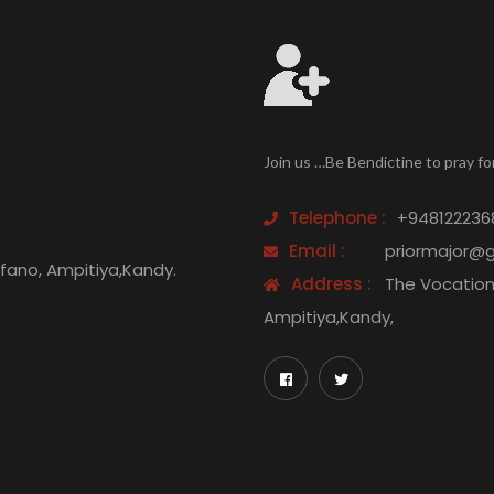
Join us …Be Bendictine to pray fo
Telephone :
+948122236
Email :
priormajor@
efano, Ampitiya,Kandy.
Address :
The Vocation 
Ampitiya,Kandy,