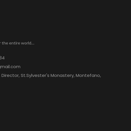
r the entire world…
84
gmail.com
Director, St.Sylvester's Monastery, Montefano,