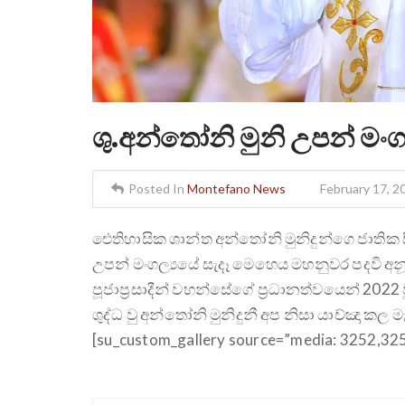
ශු.අන්තෝනි මුනි උපන් මං
Posted In
Montefano News
February 17, 2
ඓතිහාසික ශාන්ත අන්තෝනි මුනිදුන්ගෙ ජාතික 
උපන් මංගල්‍යයේ සැදෑ මෙහෙය මහනුවර පදවි අනූනා
පූජාප්‍රසාදීන් වහන්සේගේ ප්‍රධානත්වයෙන් 2022 
ශුද්ධ වු අන්තෝනි මුනිදුනී අප නිසා යාච්ඤා කල 
[su_custom_gallery source=”media: 3252,3