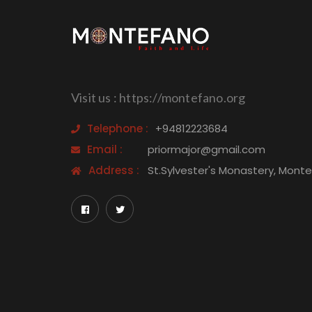
Visit us : https://montefano.org
Telephone :
+94812223684
Email :
priormajor@gmail.com
Address :
St.Sylvester's Monastery, Mont