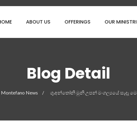
HOME
ABOUT US
OFFERINGS
OUR MINISTRI
Blog Detail
Montefano News
ශු.අන්තෝනි මුනි උපන් මංගල්‍යයේ සැදෑ 