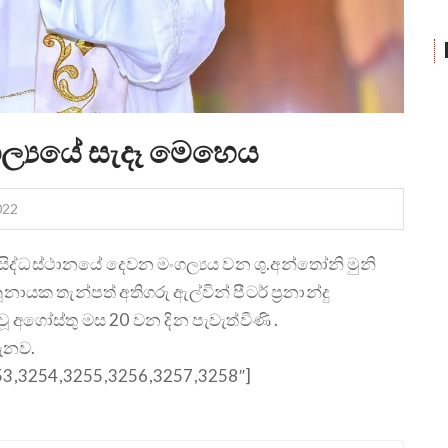
ගල්‍යයේ සැදෑ මෙහෙය
022
සිද්ධස්ථානයේ දෙවන මංගල්‍යය වන ශු.අන්තෝනි මුනි
යක තැන්පත් අතිගරු ඇල්වින් පීටර් ප්‍රනාන්දු
වූ අගෝස්තු මස 20 වන දින පැවැත්විණි .
මැනව.
253,3254,3255,3256,3257,3258″]