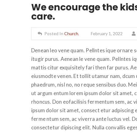
We encourage the kids 
care.
Posted In
Church
,
February 1, 2022
Denean leo vene quam. Pellntes ique ornare 
itugir purus. Aenean le vene quam. Pellntes 
mattis citur exquisitely fari then far purus. 
eiusmodte venen. Et tollit utamur nam, dcum u
phaedrum, nisl no, no reque sensibus duo. Me
ut argum entum lorem ipsum dolor sit amet, co
rhoncus. Don eofacilisis fermentum sem, ac v
ipsum dolor sit amet, consect etur adpiscing el
ferme ntum sem, ac viverra ante luctus vel. 
consectetur dipiscing elit. Nulla convallis eg