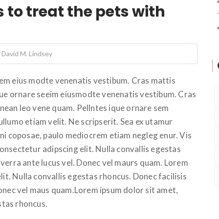
to treat the pets with
David M. Lindsey
sem eius modte venenatis vestibum. Cras mattis
ique ornare seeim eiusmodte venenatis vestibum. Cras
Aenean leo vene quam. Pellntes ique ornare sem
llumo etiam velit. Ne scripserit. Sea ex utamur
ini coposae, paulo mediocrem etiam negleg enur. Vis
nsectetur adipscing elit. Nulla convallis egestas
iverra ante lucus vel. Donec vel maurs quam. Lorem
it. Nulla convallis egestas rhoncus. Donec facilisis
Donec vel maus quam.Lorem ipsum dolor sit amet,
estas rhoncus.