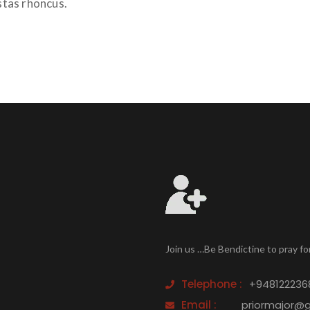
estas rhoncus.
Join us …Be Bendictine to pray fo
Telephone :
+948122236
Email :
priormajor@