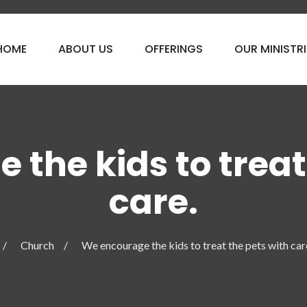
HOME
ABOUT US
OFFERINGS
OUR MINISTRI
the kids to treat
care.
Church
We encourage the kids to treat the pets with car