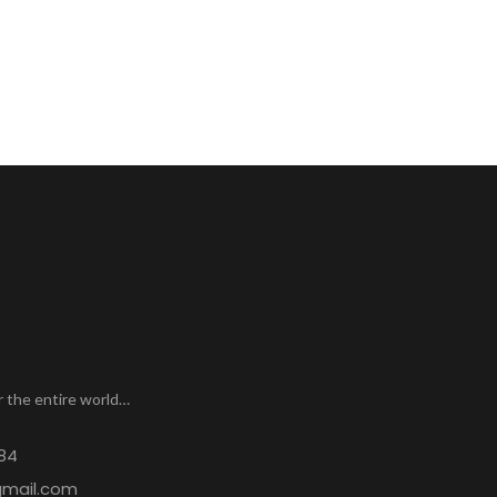
r the entire world…
84
gmail.com