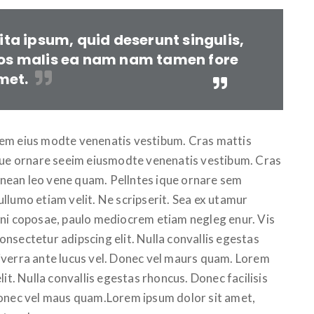
ita ipsum, quid deserunt singulis,
os malis ea nam nam tamen fore
met.
sem eius modte venenatis vestibum. Cras mattis
ique ornare seeim eiusmodte venenatis vestibum. Cras
Aenean leo vene quam. Pellntes ique ornare sem
llumo etiam velit. Ne scripserit. Sea ex utamur
ini coposae, paulo mediocrem etiam negleg enur. Vis
nsectetur adipscing elit. Nulla convallis egestas
iverra ante lucus vel. Donec vel maurs quam. Lorem
it. Nulla convallis egestas rhoncus. Donec facilisis
Donec vel maus quam.Lorem ipsum dolor sit amet,