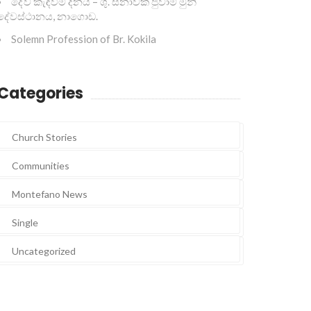
දේව කැඳවීම් දිනය – ශු. ස්නාවක ජුවාම් මුනි
දේවස්ථානය, නාගොඩ.
Solemn Profession of Br. Kokila
Categories
Church Stories
Communities
Montefano News
Single
Uncategorized