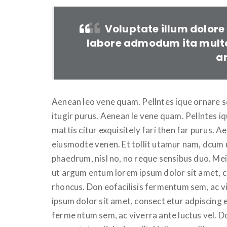
Voluptate illum dolore 
labore admodum ita mult
a
Aenean leo vene quam. Pellntes ique ornare 
itugir purus. Aenean le vene quam. Pellntes 
mattis citur exquisitely fari then far purus. 
eiusmodte venen. Et tollit utamur nam, dcum u
phaedrum, nisl no, no reque sensibus duo. Me
ut argum entum lorem ipsum dolor sit amet, co
rhoncus. Don eofacilisis fermentum sem, ac v
ipsum dolor sit amet, consect etur adpiscing el
ferme ntum sem, ac viverra ante luctus vel. 